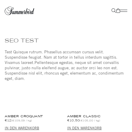
SEO TEST
Test Quisque rutrum. Phasellus accumsan cursus velit.
Suspendisse feugiat. Nam at tortor in tellus interdum sagittis.
Vivamus laoreet.Pellentesque egestas, neque sit amet convallis
pulvinar, justo nulla eleifend augue, ac auctor orci leo non est.
Suspendisse nisl elit, rhoncus eget, elementum ac, condimentum
eget, diam.
AMBER CROQUANT
AMBER CLASSIC
€12
€10,50
(€109,09 / kg)
(€105,00 / kg)
IN DEN WARENKORB
IN DEN WARENKORB