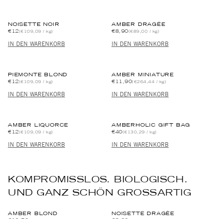
NOISETTE NOIR
AMBER DRAGÉE
€12
€8,90
(€109,09 / kg)
(€89,00 / kg)
IN DEN WARENKORB
IN DEN WARENKORB
PIEMONTE BLOND
AMBER MINIATURE
€12
€11,90
(€109,09 / kg)
(€264,44 / kg)
IN DEN WARENKORB
IN DEN WARENKORB
AMBER LIQUORCE
AMBERHOLIC GIFT BAG
€12
€40
(€109,09 / kg)
(€130,29 / kg)
IN DEN WARENKORB
IN DEN WARENKORB
KOMPROMISSLOS. BIOLOGISCH.
UND GANZ SCHÖN GROSSARTIG
AMBER BLOND
NOISETTE DRAGÉE