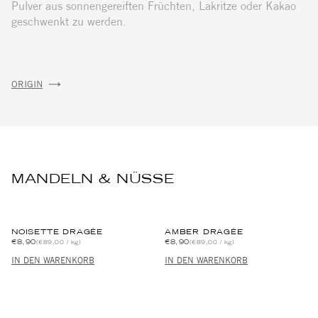
Pulver aus sonnengereiften Früchten, Lakritze oder Kakao
geschwenkt zu werden.
ORIGIN
MANDELN & NÜSSE
NOISETTE DRAGÉE
AMBER DRAGÉE
€8,90
€8,90
(€89,00 / kg)
(€89,00 / kg)
IN DEN WARENKORB
IN DEN WARENKORB