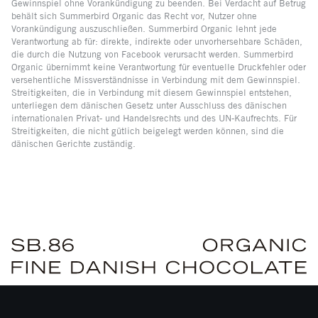
Gewinnspiel ohne Vorankündigung zu beenden. Bei Verdacht auf Betrug
behält sich Summerbird Organic das Recht vor, Nutzer ohne
Vorankündigung auszuschließen. Summerbird Organic lehnt jede
Verantwortung ab für: direkte, indirekte oder unvorhersehbare Schäden,
die durch die Nutzung von Facebook verursacht werden. Summerbird
Organic übernimmt keine Verantwortung für eventuelle Druckfehler oder
versehentliche Missverständnisse in Verbindung mit dem Gewinnspiel.
Streitigkeiten, die in Verbindung mit diesem Gewinnspiel entstehen,
unterliegen dem dänischen Gesetz unter Ausschluss des dänischen
internationalen Privat- und Handelsrechts und des UN-Kaufrechts. Für
Streitigkeiten, die nicht gütlich beigelegt werden können, sind die
dänischen Gerichte zuständig.