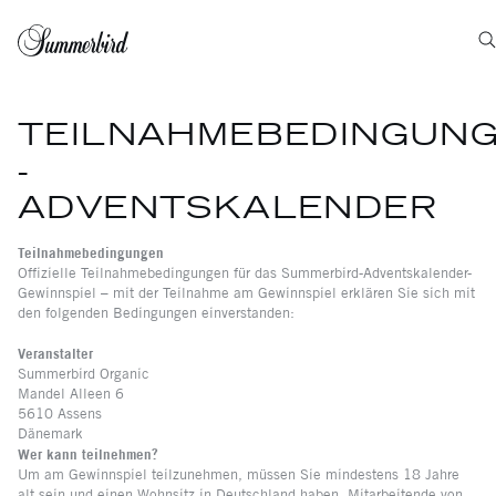
TEILNAHMEBEDINGUN
-
ADVENTSKALENDER
Teilnahmebedingungen
Offizielle Teilnahmebedingungen für das Summerbird-Adventskalender-
Gewinnspiel – mit der Teilnahme am Gewinnspiel erklären Sie sich mit
den folgenden Bedingungen einverstanden:
Veranstalter
Summerbird Organic
Mandel Alleen 6
5610 Assens
Dänemark
Wer kann teilnehmen?
Um am Gewinnspiel teilzunehmen, müssen Sie mindestens 18 Jahre
alt sein und einen Wohnsitz in Deutschland haben. Mitarbeitende von