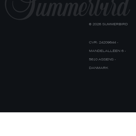
© 2026 SUMMERBIRD
CVR: 24209644 -
MANDELALLÉEN 6 -
5610 ASSENS -
DANMARK