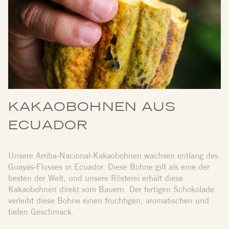
KAKAOBOHNEN AUS
ECUADOR
Unsere Arriba-Nacional-Kakaobohnen wachsen entlang des
Guayas-Flusses in Ecuador. Diese Bohne gilt als eine der
besten der Welt, und unsere Rösterei erhält diese
Kakaobohnen direkt vom Bauern. Der fertigen Schokolade
verleiht diese Bohne einen fruchtigen, aromatischen und
tiefen Geschmack.