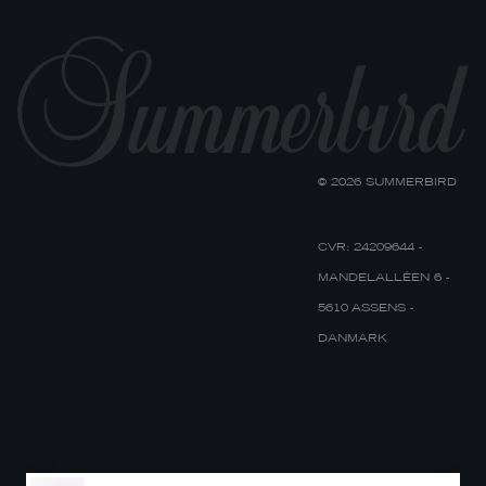
© 2026 SUMMERBIRD
CVR: 24209644 -
MANDELALLÉEN 6 -
5610 ASSENS -
DANMARK